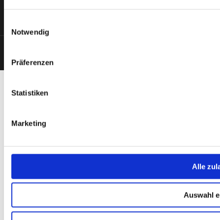
Einwilligungsauswahl
Notwendig
Created by e.b. consulting
2023
Präferenzen
Statistiken
Marketing
Alle zul
Auswahl e